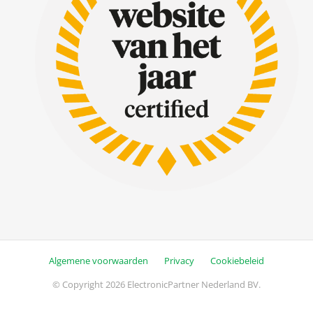
Algemene voorwaarden
Privacy
Cookiebeleid
© Copyright 2026 ElectronicPartner Nederland BV.